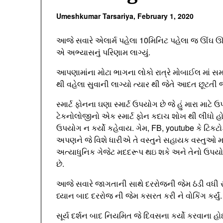
Umeshkumar Tarsariya,
February 1, 2020
આજે સવારે એલાર્મ પહેલા 10મિનિટ પહેલા જ ઊંઘ
એ અભ્યાસનું પરિણામ લાગ્યું.
આપણામાંના મોટા ભાગના લોકો રાત્રે મોબાઈલ માં સમ
થી વહેલા સુવાની લાગ્યો ત્યાર થી જેતે આદત છૂટત
સ્માર્ટ ફોનના ઘણા સ્માર્ટ ઉપયોગ છે જે હું મારા માટે
ટેકનોલોજીનો એક સ્માર્ટ ફોન કદાચ શોખ થી લીધો હોય
ઉપયોગ ન કર્યો કહેવાય. ગેમ, FB, youtube કે ટિકટો
અપણને જે વિશે ધારીએ તે વસ્તુને સહાયક વસ્તુઓ મળી
અત્યાધુનિક ગેજેટ મદદરૂપ થઇ શકે અને તેનો ઉપય
છે.
આજે સવારે જાગતાની સાથે દરરોજની જેમ ઠંડી વધી રહી
ધ્યાન બાદ દરરોજ ની જેમ કસરત કરી ને વોકિંગ કર્યું.
સૂર્ય દર્શન બાદ નિયમિત જે દિવસના કર્યો કરવાના હોઈ 