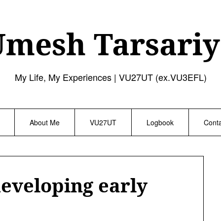
Umesh Tarsariy
My Life, My Experiences | VU27UT (ex.VU3EFL)
About Me
VU27UT
Logbook
Cont
 developing early