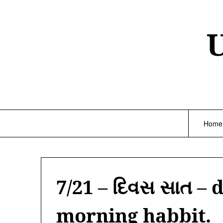
Skip
to
content
Home
7/21 – દિવસ સાત –
morning habbit.