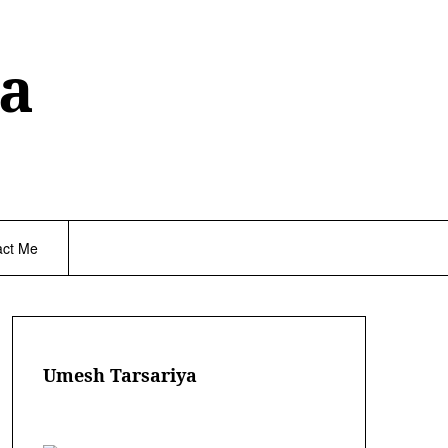
a
act Me
Umesh Tarsariya