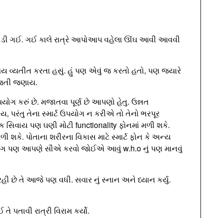
 ઊડી ગઈ. ગઈ કાલે રાત્રે આપોઆપ વહેલા ઊંઘ આવી આવવી
ય વ્યતીત કરતા હસું. હું પણ એવું જ કરતો હતો, પણ જ્યારે
ી જતી જણાય.
 ઉપયોગ કરું છે. મજાતવા પૂર્ણ છે આપણો હેતુ. ઉન્નત
, પરંતુ તેના સ્માર્ટ ઉપયોગ ન કરીએ તો તેનો ભરપૂર
ક સિવાય પણ ઘણી મોટી functionality ફોનમાં મળી શકે.
 શકે. પોતાના શરીરના વિકાસ માટે સ્માર્ટ ફોન કે અન્ય
ોગ પણ આપણે સૌએ કરવો જોઈએ આવું w.h.o નું પણ માનવું
 છે તે આજે પણ વધી. સવાર નું સ્નાન અને ધ્યાન કર્યુ.
તે પતાવી રાત્રી વિરામ કર્યો.