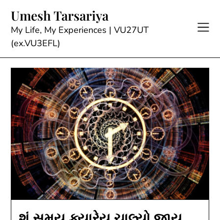
Skip
Umesh Tarsariya
to
content
My Life, My Experiences | VU27UT
(ex.VU3EFL)
શું સમય ક્યારેય ચાલ્યો જાય