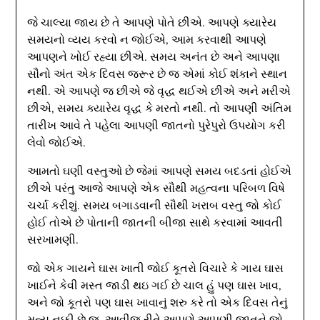
જે ચાલ્યા જાય છે તે આપણે પોતે છીએ. આપણે ક્યારેય
સમયનો વ્યય કરવો ન જોઈએ, આમ કરવાથી આપણે
આપણને ખોઈ રહ્યા છીએ. સમય અનંત છે અને આપણા
સૌનો અંત એક દિવસ જરૂર છે જ એમાં કોઈ શંકાને સ્થાન
નથી. એ આપણે જ છીએ જે વૃદ્ધ થઈએ છીએ અને મરીએ
છીએ, સમય ક્યારેય વૃદ્ધ કે મરતો નથી. તો આપણી અંતિમ
તારીખ આવે તે પહેલા આપણી જાતનો પુરેપુરો ઉપયોગ કરી
લેવો જોઈએ.
આમતો ઘણી વસ્તુઓ છે જેમાં આપણે સમય બદડતાં હોઈએ
છીએ પરંતુ આજે આપણે એક સૌથી મહત્વના પરિબળ વિષે
ચર્ચા કરીશું. સમય બગાડવાની સૌથી ખરાબ વસ્તુ જો કોઈ
હોઈ તોએ છે પોતાની જાતની બીજા સાથે કરવામાં આવતી
સરખામણી.
જો એક ગાયને ઘાસ ખાતી જોઈ કૂતરો વિચારે કે ગાય ઘાસ
ખાઈને કેવી મસ્ત જાડી થઇ ગઈ છે ચાલ હું પણ ઘાસ ખાવ,
અને જો કૂતરો પણ ઘાસ ખાવાનું શરુ કરે તો એક દિવસ તેનું