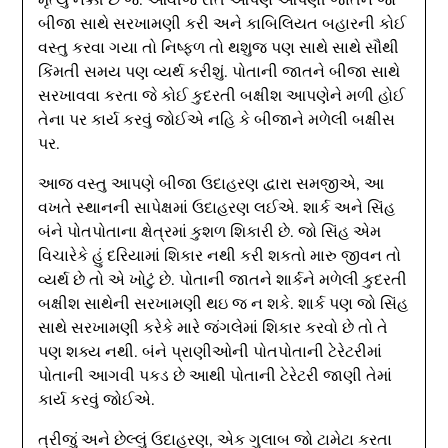
મૃત્યુ નક્કી છે જ. આવીજ રીતે આપણે આપણી જાતને જો
બીજા સાથે સરખામણી કરી અને કાબિલિયત બહારની કોઈ
વસ્તુ કરવા ગયા તો નિષ્ફળ તો થશુજ પણ સાથે સાથે સૌથી
કિંમતી સમય પણ વ્યર્થ કરીશું. પોતાની જાતને બીજા સાથે
સરખાવવા કરતા જે કોઈ કુદરતી બક્ષીશ આપણેને મળી હોઈ
તેના પર કાર્ય કરવું જોઈએ નહિ કે બીજાને મળેલી બક્ષીસ
પર.
આજ વસ્તુ આપણે બીજા ઉદાહરણ દ્વારા સમજીએ, આ
વખતે સ્થાનની સાપેક્ષમાં ઉદાહરણ લઈએ. શાર્ક અને સિંહ
બંને પોતપોતાના ક્ષેત્રમાં કુશળ શિકારી છે. જો સિંહ એમ
વિચારેકે હું દરિયામાં શિકાર નથી કરી શકતો મારુ જીવન તો
વ્યર્થ છે તો એ ખોટું છે. પોતાની જાતને શાર્કને મળેલી કુદરતી
બક્ષીશ સાથેની સરખામણી થઇ જ ન શકે. શાર્ક પણ જો સિંહ
સાથે સરખામણી કરેકે મારે જંગલેમાં શિકાર કરવો છે તો તે
પણ શક્ય નથી. બંને પ્રાણીઓની પોતપોતાની ટેરેટરીમાં
પોતાની આગવી પકડ છે આથી પોતાની ટેરેટરી જાણી તેમાં
કાર્ય કરવું જોઈએ.
ત્રીજું અને છેલ્લું ઉદાહરણ, એક ગુલાબ જો ટામેટા કરતા