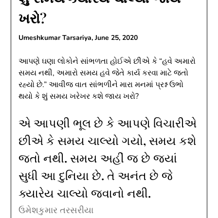
ખરો?
Umeshkumar Tarsariya,
June 25, 2020
આપણે ઘણા લોકોને સાંભળતા હોઈએ છીએ કે “હવે અમારો
સમય નથી, અમારો સમય હવે જેતે કાર્ય કરવા માટે જતો
રહ્યો છે.” આવીજ વાત સાંભળીને મારા મનમાં પ્રશ્ન ઉભો
થયો કે શું સમય ખરેખર કશે જાય ખરો?
એ આપણી ભૂલ છે કે આપણે વિચારીએ
છીએ કે સમય ચાલ્યો ગયો, સમય કશે
જતો નથી. સમય અહીં જ છે જ્યાં
સુધી આ દુનિયા છે. તે અનંત છે જે
ક્યારેય ચાલ્યો જવાનો નથી.
ઉમેશકુમાર તરસરીયા