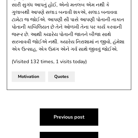
સારી સુગંધ આપતું હોઈ, એનો મતલબ એમ નથી કે
ગુલાબથી આપણે સલાડ બનાવી શકએ, સલાડ બનાવવા
ટામેટા જ જોઈએ. આપણી સૌ પાસે આપણી પોતાની તાકાત
પોતાની કાબિલિયત છે તેને ઓળખી તેના પર કાર્ય કરવાની
જરૂર છે. આથી ક્યારેય પોતાની જાતને બીજા સાથે
સરખાવવી જોઈએ નથી. ક્યારેય નિરાશામાં ન જીવો, હંમેશા
એક ઉત્સાહ, એક ઉમંગ એને ગર્વ સાથે જીવવું જોઈએ.
(Visited 132 times, 1 visits today)
Motivation
Quotes
Post
Previous post
navigation